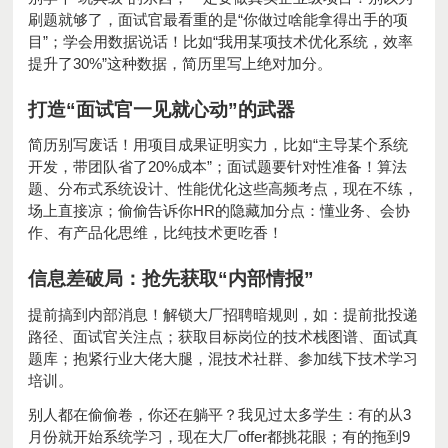
刷题就够了，面试官最看重的是“你做过啥能拿得出手的项
目”；学会用数据说话！比如“我用某项技术优化系统，效率
提升了30%”这种数据，简历里写上绝对加分。
打造“面试官一见就心动”的武器
简历别写废话！用项目成果证明实力，比如“主导某个系统
开发，带团队省了20%成本”；面试题要针对性准备！算法
题、分布式系统设计、性能优化这些高频考点，现在不练，
场上直接凉；偷偷告诉你HR的隐藏加分点：懂业务、会协
作、有产品化思维，比纯技术更吃香！
信息差破局：抢先获取“内部情报”
提前搞到内部消息！解锁大厂招聘暗规则，如：提前批投递
路径、面试官关注点；获取目标岗位的技术栈图谱、面试真
题库；抱紧行业大佬大腿，混技术社群、参加线下技术学习
培训。
别人都在偷偷卷，你还在躺平？我见过太多学生：有的从3
月份就开始系统学习，现在大厂offer都挑花眼；有的拖到9