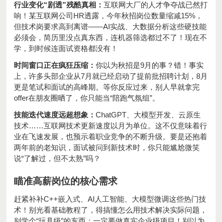
行业变化“剧透”残酷真相：
互联网大厂的人才争夺战已然打
响！某互联网公司HR透露，今年秋招岗位数量缩减15%，
但技术岗要求高到离谱——AI实战、大数据分析这些硬技能
必须会，简历里没点真东西，连机器筛选都过不了！现在不
学，到时候连面试资格都没有！
时间窗口正在疯狂压缩：
你以为秋招是9月的事？错！事实
上，许多头部企业从7月就已经启动了提前批招聘计划，8月
更是笔试和面试的高峰期。等你反应过来，别人早就拿完
offer在朋友圈晒了，你只能当“陪跑气氛组”。
技能迭代速度远超想象：
ChatGPT、大模型开发、云原生
技术……互联网技术更新速度以月为单位。这不仅意味着行
业在飞速发展，也预示着职业竞争的不断升级。要是还抱着
两年前的老知识，面试被问到新技术时，你只能尴尬微笑
说“了解过，但不太熟”吗？
瞄准高薪岗位的核心需求
赶紧补补C++嵌入式、AI人工智能、大模型微调这些热门技
术！别光看基础教程了，得搞懂怎么用技术解决实际问题，
别学个“玩具级”的东西；一定要做真实企业级项目！别以为