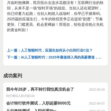
月临时抱佛脚，简历投出去连水花都没有！互联网行业的秋
招，从来不是一场“按时开场”的战役。当别人还在观望时，
你已经蓄力起跑；当别人刚踏入战场时，你早已手握筹码。
2025届的应届生们，今年的秋招竞争正在提前“剧透”：节奏
更快、门槛更高、机会更稀缺！而现在，恰恰是你抢占先机
的黄金时刻！
上一篇：人工智能时代，应届生如何从小白到行业C位？
下一篇：AI人工智能时代：2025年最值得入局的高薪赛道，应
届生如何快速上车？
成功案列
我今年28岁，再不转行我怕真没机会了
2022-08-29
转行测试入职月薪11k
会计转行软件测试，入职起薪8000元
2022-06-07
从行政转测试，入职起薪8k~