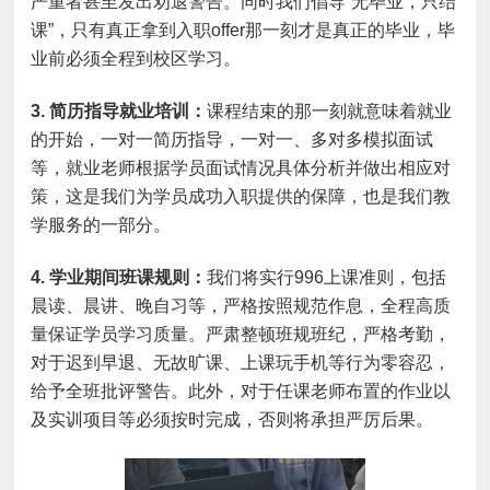
严重者甚至
发出
劝退警告。
同时
我们倡导
“无毕业，只结
课”，只有真正拿到入职
offer
那一刻才是真正的毕业，毕
业前必须全程
到
校区学习。
3.
简历指导就业培训：
课程结束的那一刻就意味着就业
的开始，一对一简历指导，一对一、多对多模拟面试
等，
就业老师
根据学员面试情况具体分析并
做出相应对
策
，这是我们为学员成功入职提供的保障，也是我们教
学服务的一部分。
4.
学业期间班课规则：
我们将
实行
996
上课准则，包括
晨读
、
晨讲
、
晚自习等，
严格按照规范作息，
全程高质
量保证学员学习质量。严肃整顿班规班纪，严格考勤，
对于迟到早退、无故旷课、上课玩手机等行为零容忍，
给予
全班
批评警告。此外，对于任课老师布置的作业以
及实训项目等必须按时完成
，
否则将承担严厉后果
。