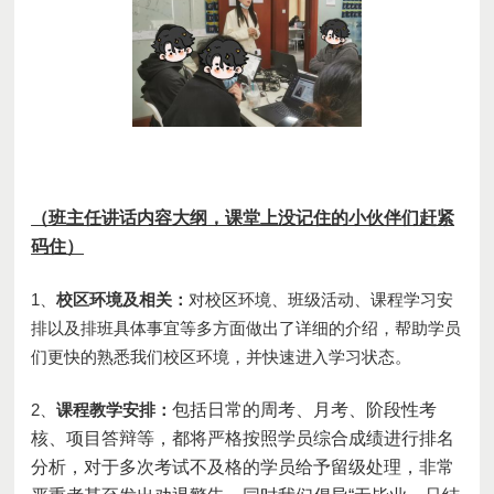
（班主任讲话内容
大纲
，课堂上没记住的小伙伴
们
赶紧
码住）
1、
校区
环境及相关
：
对校区
环境
、班级活动、课程学习安
排以及排班
具体事宜
等多方面做出了详细的介绍，帮助学员
们更
快
的
熟悉
我们校区
环境，
并快速进入学习状态。
2、
课程教学安排
：
包括日常
的
周考、月考
、阶段性考
核、项目答辩
等，都将严格按照
学员综合
成绩进行排名
分析，对于多次考试不及格的学员给予
留级
处理，非常