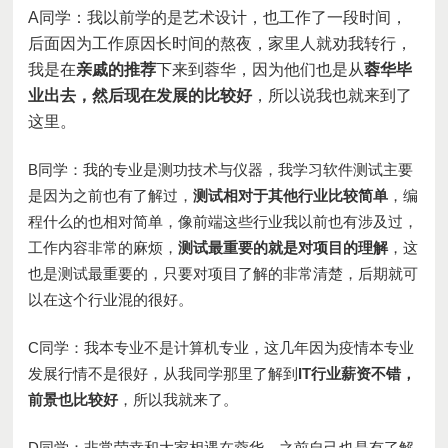
A
同学：
我以前学的是艺术设计，也工作了一段时间，
后面因为工作原因长时间的熬夜，家里人就劝我转行，
我是在
亲戚的推荐
下来到蓉华，因为他们也是从
蓉华毕
业出去，然后现在发展的比较好
，所以说我也就来到了
这里。
B
同学：我的专业是测功技术与仪器，我学习软件测试主要
是
因为之前也有
了解过，
测试相对于其他行业比较简单
，编
程什么的也相对简单，像前端这些行业我以前也
有
涉及过，
工作内容
非常
的
麻烦，
测试最重要的就是对项目的理解
，这
也是测试最重要的，只要对项目了解的非常清楚，后期就可
以在
这个
行业混的很好。
C
同学：
我本专业不是计算机专业，这几年因为疫情本专业
发展行情不是很好，从我同学那里了解到
IT
行业薪资不错，
前景也比较好
，所以我就来了。
D
同学：非常荣幸和大家相遇在蓉华，之前自己也是有了解