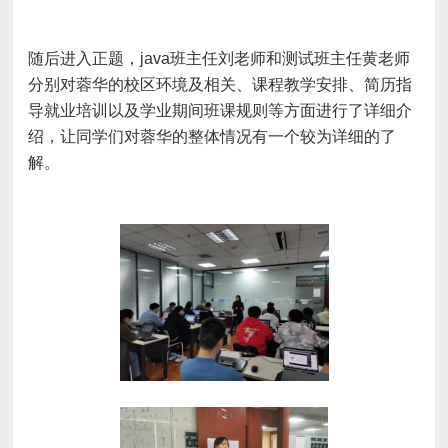
随后进入
正
题，
j
ava
班主任
刘
老师和
测试班主任黄
老师
分别对蓉华的
校区
环境及相关
、
课程教学安排、简历指
导就业培训
以及
学业期间班课规则等方面
进行了
详细
介
绍，
让
同学们对蓉华的整体情况有一个较为详细的了
解。